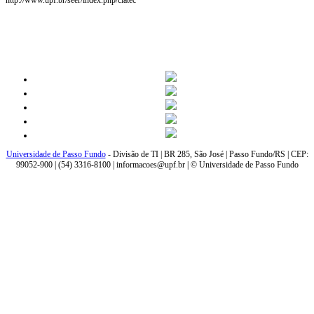
http://www.upf.br/seer/index.php/ciatec
Universidade de Passo Fundo
- Divisão de TI | BR 285, São José | Passo Fundo/RS | CEP:
99052-900 | (54) 3316-8100 | informacoes@upf.br | © Universidade de Passo Fundo