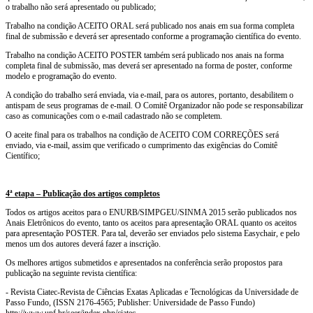
o trabalho não será apresentado ou publicado;
Trabalho na condição ACEITO ORAL será publicado nos anais em sua forma completa
final de submissão e deverá ser apresentado conforme a programação científica do evento.
Trabalho na condição ACEITO POSTER também será publicado nos anais na forma
completa final de submissão, mas deverá ser apresentado na forma de poster, conforme
modelo e programação do evento.
A condição do trabalho será enviada, via e-mail, para os autores, portanto, desabilitem o
antispam de seus programas de e-mail. O Comitê Organizador não pode se responsabilizar
caso as comunicações com o e-mail cadastrado não se completem.
O aceite final para os trabalhos na condição de ACEITO COM CORREÇÕES será
enviado, via e-mail, assim que verificado o cumprimento das exigências do Comitê
Científico;
4ª etapa – Publicação dos artigos completos
Todos os artigos aceitos para o ENURB/SIMPGEU/SINMA 2015 serão publicados nos
Anais Eletrônicos do evento, tanto os aceitos para apresentação ORAL quanto os aceitos
para apresentação POSTER. Para tal, deverão ser enviados pelo sistema Easychair, e pelo
menos um dos autores deverá fazer a inscrição.
Os melhores artigos submetidos e apresentados na conferência serão propostos para
publicação na seguinte revista científica:
- Revista Ciatec-Revista de Ciências Exatas Aplicadas e Tecnológicas da Universidade de
Passo Fundo, (ISSN 2176-4565; Publisher: Universidade de Passo Fundo)