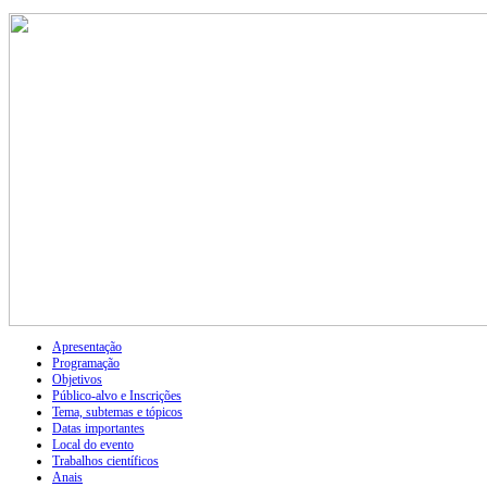
Apresentação
Programação
Objetivos
Público-alvo e Inscrições
Tema, subtemas e tópicos
Datas importantes
Local do evento
Trabalhos científicos
Anais